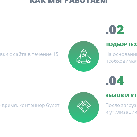
КАК МЫ РАБОТАЕМ
.0
2
ПОДБОР ТЕ
и с сайта в течение 15
На основани
необходимая
.0
4
ВЫЗОВ И У
 время, контейнер будет
После загруз
и утилизацию