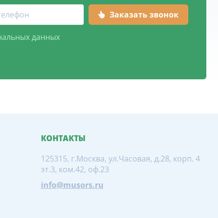
нальных данных
КОНТАКТЫ
125315, г.Москва, ул.Часовая, д.28, корп. 4
эт.3, ком.42, оф.23
info@musors.ru