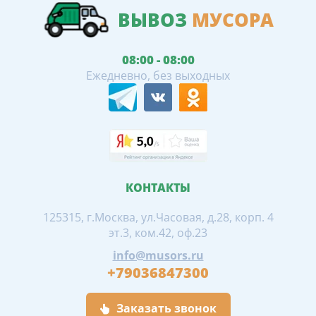
ВЫВОЗ
МУСОРА
08:00 - 08:00
Ежедневно, без выходных
КОНТАКТЫ
125315, г.Москва, ул.Часовая, д.28, корп. 4
эт.3, ком.42, оф.23
info@musors.ru
+79036847300
Заказать звонок