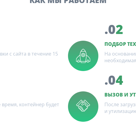
КАК МЫ РАБОТАЕМ
.0
2
ПОДБОР ТЕ
и с сайта в течение 15
На основани
необходимая
.0
4
ВЫЗОВ И У
 время, контейнер будет
После загруз
и утилизацию