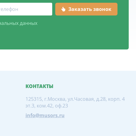
нальных данных
КОНТАКТЫ
125315, г.Москва, ул.Часовая, д.28, корп. 4
эт.3, ком.42, оф.23
info@musors.ru